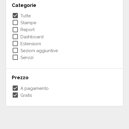
Categorie
check_box
Tutte
check_box_outline_blank
Stampe
check_box_outline_blank
Report
check_box_outline_blank
Dashboard
check_box_outline_blank
Estensioni
check_box_outline_blank
Sezioni aggiuntive
check_box_outline_blank
Servizi
Prezzo
check_box
A pagamento
check_box
Gratis