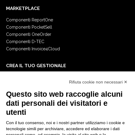
MARKETPLACE
Componenti ReportOne
Componenti PocketSell
Componenti OneOrder
Componenti D-TEC
Componenti Invoice4Cloud
CREA IL TUO GESTIONALE
Primi passi
Rifiuta cookie non necessari ✕
API
E-Book
Questo sito web raccoglie alcuni
Blog
dati personali dei visitatori e
utenti
NOTE LEGALI
Con il tuo consenso, noi e i nostri partner utilizziamo i cookie e
Informative Privacy
tecnologie simili per archiviare, accedere ed elaborare i dati
Security Policy
personali come, ad esempio, la visita al sito web o la