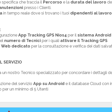
specifica che traccia il
Percorso
e la
durata del lavoro
de
nutenzioni
presso i Clienti.
ca
in tempo reale dove si trovano i tuoi
dipendenti al lavoro
:
igurazione
App
Tracking GPS Nios4
per il
sistema
Android
del
numero di Tecnici
per i quali
attivare il Tracking GPS
o
Web dedicato
per la consultazione e verifica dei dati salvat
L SERVIZIO
a un nostro Tecnico specializzato per concordare i dettagli de
vazione del servizio
App su Android
e il database Cloud con in
o per un minimo di 5 Utenti