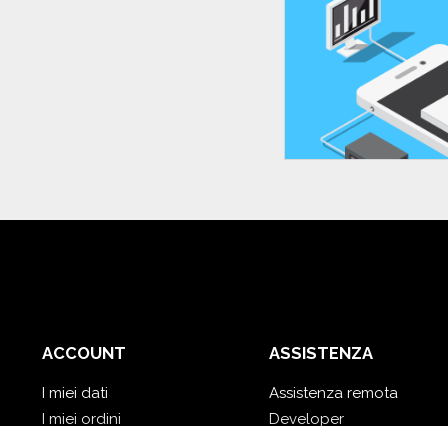
ACCOUNT
ASSISTENZA
I miei dati
Assistenza remota
I miei ordini
Developer
I miei database cloud
Video Tutorial