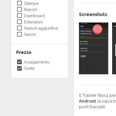
check_box_outline_blank
Stampe
check_box_outline_blank
Report
Screenshots
check_box_outline_blank
Dashboard
check_box_outline_blank
Estensioni
check_box_outline_blank
Sezioni aggiuntive
check_box_outline_blank
Servizi
Prezzo
check_box
A pagamento
check_box
Gratis
Il Tracker Nios4 per
Android
, la salva 
punti tracciati.