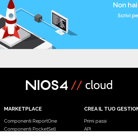
Non hai
Scrivi p
MARKETPLACE
CREA IL TUO GESTIO
Componenti ReportOne
Primi passi
Componenti PocketSell
API
Componenti OneOrder
E-Book