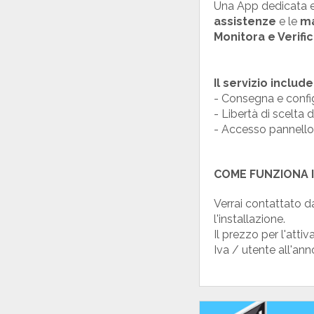
Una App dedicata e 
assistenze
e le
ma
Monitora e Verifi
Il servizio include
- Consegna e conf
- Libertà di scelta 
- Accesso pannell
COME FUNZIONA I
Verrai contattato d
l'installazione.
Il prezzo per l'atti
Iva / utente all'ann