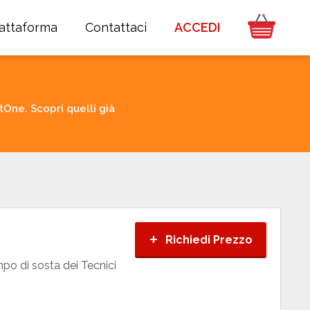
iattaforma
Contattaci
ACCEDI
One. Scopri quelli già
+
Richiedi Prezzo
mpo di sosta dei Tecnici