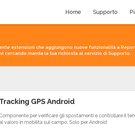
Home
Supporto
P
nte estensioni che aggiungono nuove funzionalità a Report
avi cercando manda la tua richiesta al servizio di Supporto.
Tracking GPS Android
Componente per verificare gli spostamenti e controllare il te
al valoro in mobilità sul campo. Solo per Android