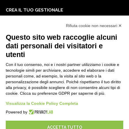
CREA IL TUO GESTIONALE
Primi passi
Rifiuta cookie non necessari ✕
API
E-Book
Questo sito web raccoglie alcuni
Blog
dati personali dei visitatori e
utenti
NOTE LEGALI
Con il tuo consenso, noi e i nostri partner utilizziamo i cookie e
Informative Privacy
tecnologie simili per archiviare, accedere ed elaborare i dati
Security Policy
personali come, ad esempio, la visita al sito web o la
personalizzazione degli annunci. Poiché rispettiamo il tuo diritto
Documentazione contrattuale e GDPR
alla privacy, è possibile scegliere di non consentire alcuni tipi di
Condizioni generali di fornitura
cookie. Clicca su preferenze GDPR per saperne di più.
Condizioni di vendita
Condizioni del servizio di supporto
Visualizza la Cookie Policy Completa
Impostazioni cookie
Powered by
ACCETTA TUTTO