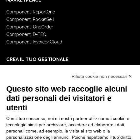
MARKETPLACE
Componenti ReportOne
Componenti PocketSell
Componenti OneOrder
Componenti D-TEC
Componenti Invoice4Cloud
CREA IL TUO GESTIONALE
Primi passi
Rifiuta cookie non necessari ✕
API
E-Book
Questo sito web raccoglie alcuni
Blog
dati personali dei visitatori e
utenti
NOTE LEGALI
Con il tuo consenso, noi e i nostri partner utilizziamo i cookie e
Informative Privacy
tecnologie simili per archiviare, accedere ed elaborare i dati
Security Policy
personali come, ad esempio, la visita al sito web o la
personalizzazione degli annunci. Poiché rispettiamo il tuo diritto
Documentazione contrattuale e GDPR