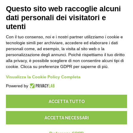
E-Book
Questo sito web raccoglie alcuni
Blog
dati personali dei visitatori e
utenti
NOTE LEGALI
Con il tuo consenso, noi e i nostri partner utilizziamo i cookie e
Informative Privacy
tecnologie simili per archiviare, accedere ed elaborare i dati
Security Policy
personali come, ad esempio, la visita al sito web o la
personalizzazione degli annunci. Poiché rispettiamo il tuo diritto
Documentazione contrattuale e GDPR
alla privacy, è possibile scegliere di non consentire alcuni tipi di
Condizioni generali di fornitura
cookie. Clicca su preferenze GDPR per saperne di più.
Condizioni di vendita
Visualizza la Cookie Policy Completa
Condizioni del servizio di supporto
Impostazioni cookie
Powered by
ACCETTA TUTTO
ACCETTA NECESSARI
© 2026
D-One Software House
-
Tutti i diritti sono riservati -
P.IVA:
02211990367 -
Via Genova, 12, 41012 Carpi (Mo) -
Mappa del sito
-