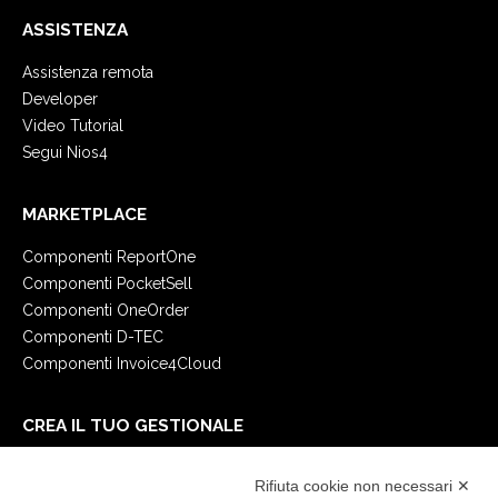
ASSISTENZA
Assistenza remota
Developer
Video Tutorial
Segui Nios4
MARKETPLACE
Componenti ReportOne
Componenti PocketSell
Componenti OneOrder
Componenti D-TEC
Componenti Invoice4Cloud
CREA IL TUO GESTIONALE
Primi passi
Rifiuta cookie non necessari ✕
API