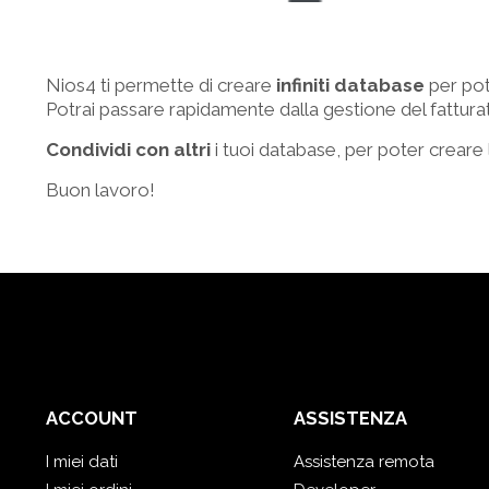
Nios4 ti permette di creare
infiniti database
per pot
Potrai passare rapidamente dalla gestione del fatturat
Condividi con altri
i tuoi database, per poter creare la
Buon lavoro!
ACCOUNT
ASSISTENZA
I miei dati
Assistenza remota