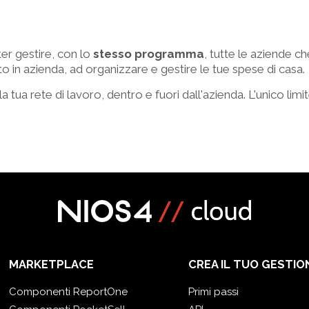
er gestire, con lo
stesso programma
, tutte le aziende ch
o in azienda, ad organizzare e gestire le tue spese di casa.
 tua rete di lavoro, dentro e fuori dall'azienda. L'unico limit
MARKETPLACE
CREA IL TUO GESTIO
Componenti ReportOne
Primi passi