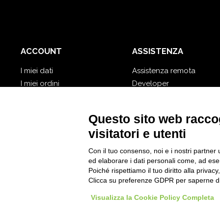
ACCOUNT
ASSISTENZA
I miei dati
Assistenza remota
I miei ordini
Developer
I miei database cloud
Video Tutorial
Password dimenticata?
Segui Nios4
Questo sito web raccog
visitatori e utenti
Con il tuo consenso, noi e i nostri partner 
ed elaborare i dati personali come, ad esem
Poiché rispettiamo il tuo diritto alla privacy
Clicca su preferenze GDPR per saperne di
Visualizza la Cookie Policy Completa
© 2026
D-One Software House
-
Tutti i dir