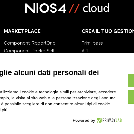
MARKETPLACE
CREA IL TUO GESTIO
Componenti ReportOne
Primi passi
Componenti PocketSell
API
Componenti OneOrder
E-Book
Componenti D-TEC
Blog
lie alcuni dati personali dei
Componenti Invoice4Cloud
utilizziamo i cookie e tecnologie simili per archiviare, accedere
pio, la visita al sito web o la personalizzazione degli annunci.
, è possibile scegliere di non consentire alcuni tipi di cookie.
 più.
Powered by
itti sono riservati -
P.IVA: 02211990367 -
Via Genova, 12, 41012 Carpi (Mo