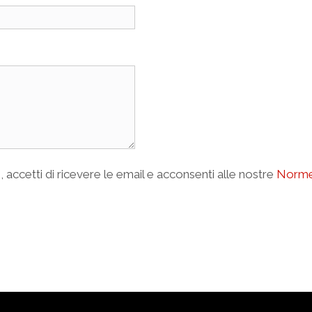
o
, accetti di ricevere le email e acconsenti alle nostre
Norme 