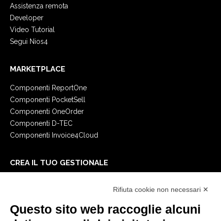
Assistenza remota
Developer
Video Tutorial
Segui Nios4
MARKETPLACE
Componenti ReportOne
Componenti PocketSell
Componenti OneOrder
Componenti D-TEC
Componenti Invoice4Cloud
CREA IL TUO GESTIONALE
Primi passi
Rifiuta cookie non necessari ✕
API
E-Book
Questo sito web raccoglie alcuni
Blog