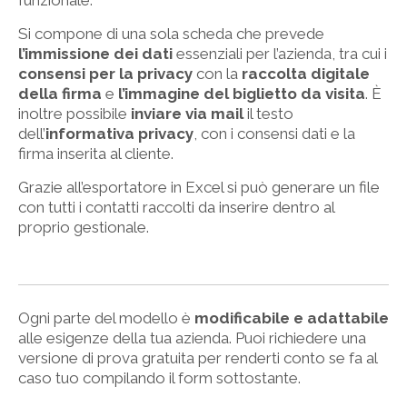
Si compone di una sola scheda che prevede
l
’immissione dei dati
essenziali per l’azienda, tra cui i
consensi per la privacy
con la
raccolta digitale
della firma
e
l
’immagine del biglietto da visita
. È
inoltre possibile
inviare via mail
il testo
dell’
informativa privacy
, con i consensi dati e la
firma inserita al cliente.
Grazie all’esportatore in Excel si può generare un file
con tutti i contatti raccolti da inserire dentro al
proprio gestionale.
Ogni parte del modello è
modificabile e adattabile
alle esigenze della tua azienda. Puoi richiedere una
versione di prova gratuita per renderti conto se fa al
caso tuo compilando il form sottostante.