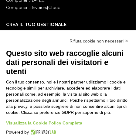
Componenti D-TEC
Componenti Invoice4Cloud
CREA IL TUO GESTIONALE
Primi passi
Rifiuta cookie non necessari ✕
API
E-Book
Questo sito web raccoglie alcuni
Blog
dati personali dei visitatori e
utenti
NOTE LEGALI
Con il tuo consenso, noi e i nostri partner utilizziamo i cookie e
Informative Privacy
tecnologie simili per archiviare, accedere ed elaborare i dati
Security Policy
personali come, ad esempio, la visita al sito web o la
personalizzazione degli annunci. Poiché rispettiamo il tuo diritto
Documentazione contrattuale e GDPR
alla privacy, è possibile scegliere di non consentire alcuni tipi di
Condizioni generali di fornitura
cookie. Clicca su preferenze GDPR per saperne di più.
Condizioni di vendita
Visualizza la Cookie Policy Completa
Condizioni del servizio di supporto
Impostazioni cookie
Powered by