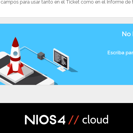
 campos para usar tanto en el Ticket como en el Informe de t
No 
Escriba pa