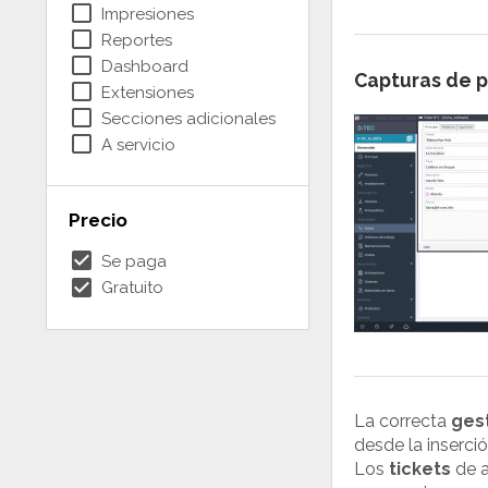
check_box_outline_blank
Impresiones
check_box_outline_blank
Reportes
check_box_outline_blank
Dashboard
Capturas de p
check_box_outline_blank
Extensiones
check_box_outline_blank
Secciones adicionales
check_box_outline_blank
A servicio
Precio
check_box
Se paga
check_box
Gratuito
La correcta
gest
desde la inserció
Los
tickets
de a