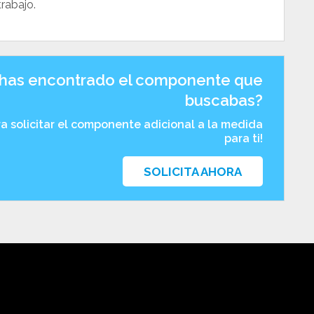
rabajo.
has encontrado el componente que
buscabas?
ra solicitar el componente adicional a la medida
para ti!
SOLICITA AHORA