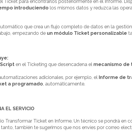
el Ticket para encontrarlos posteriormente en el Informe. Dis
iempo introduciendo
los mismos datos y reduzca las opera
omático que crea un flujo completo de datos en la gestión d
rabajo, empezando de
un módulo Ticket personalizable
ta
uye:
Script
en el Ticketing que desencadena el
mecanismo de t
 automatizaciones adicionales, por ejemplo, el
Informe de tr
cket a programado
, automáticamente.
A EL SERVICIO
io Transformar Ticket en Informe. Un técnico se pondrá en co
s tanto, también te sugerimos que nos envíes por correo elect