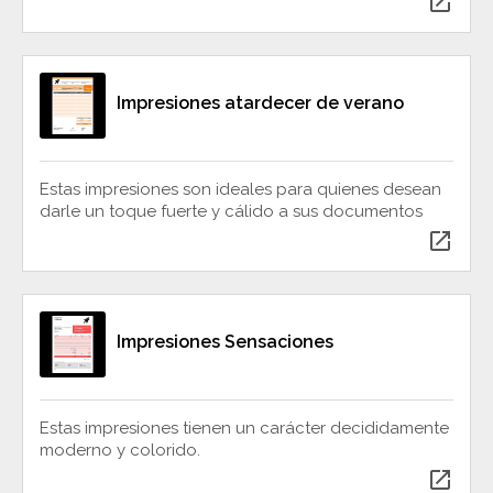
open_in_new
Impresiones atardecer de verano
Estas impresiones son ideales para quienes desean
darle un toque fuerte y cálido a sus documentos
open_in_new
Impresiones Sensaciones
Estas impresiones tienen un carácter decididamente
moderno y colorido.
open_in_new