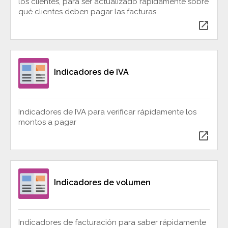
los clientes, para ser actualizado rápidamente sobre
qué clientes deben pagar las facturas
open_in_new
Indicadores de IVA
Indicadores de IVA para verificar rápidamente los
montos a pagar
open_in_new
Indicadores de volumen
Indicadores de facturación para saber rápidamente