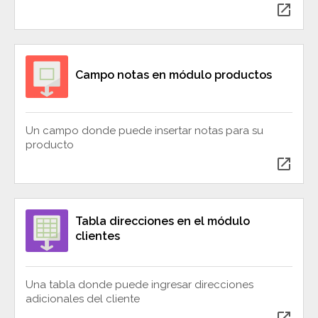
open_in_new
Campo notas en módulo productos
Un campo donde puede insertar notas para su
producto
open_in_new
Tabla direcciones en el módulo
clientes
Una tabla donde puede ingresar direcciones
adicionales del cliente
open_in_new