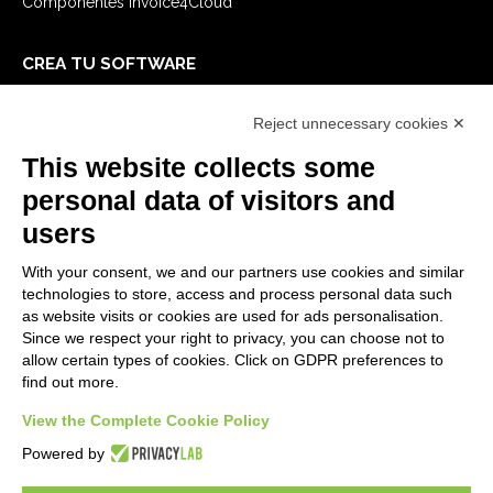
Componentes Invoice4Cloud
CREA TU SOFTWARE
Primeros Pasos
Reject unnecessary cookies ✕
API
E-Book
This website collects some
Blog
personal data of visitors and
users
LEGALES
With your consent, we and our partners use cookies and similar
Informativas Privacidad
technologies to store, access and process personal data such
Security Policy
as website visits or cookies are used for ads personalisation.
Since we respect your right to privacy, you can choose not to
Documentación contractual y RGPD
allow certain types of cookies. Click on GDPR preferences to
Condiciones generales de suministro
find out more.
Condiciones de venta
View the Complete Cookie Policy
Condiciones del servicio de soporte
Configuraciones cookie
Powered by