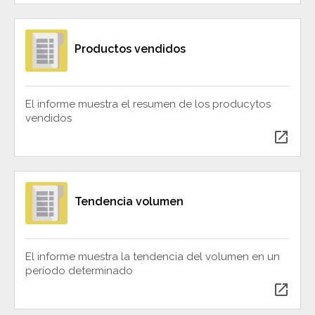
Productos vendidos
El informe muestra el resumen de los producytos
vendidos
open_in_new
Tendencia volumen
El informe muestra la tendencia del volumen en un
período determinado
open_in_new