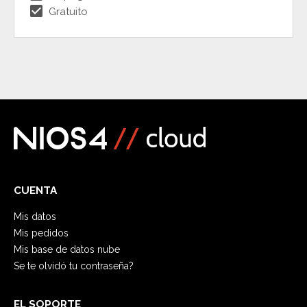
check_box
Gratuito
CUENTA
Mis datos
Mis pedidos
Mis base de datos nube
Se te olvidó tu contraseña?
EL SOPORTE