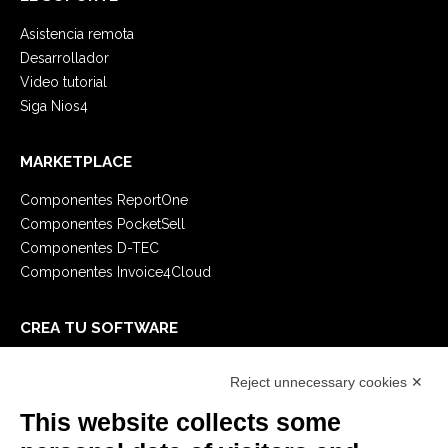
Asistencia remota
Desarrollador
Video tutorial
Siga Nios4
MARKETPLACE
Componentes ReportOne
Componentes PocketSell
Componentes D-TEC
Componentes Invoice4Cloud
CREA TU SOFTWARE
Primeros Pasos
Reject unnecessary cookies ✕
API
E-Book
This website collects some
Blog