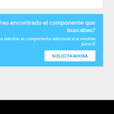
has encontrado el componente que
buscabas?
ra solicitar el componente adicional a la medida
para ti!
SOLICITA AHORA