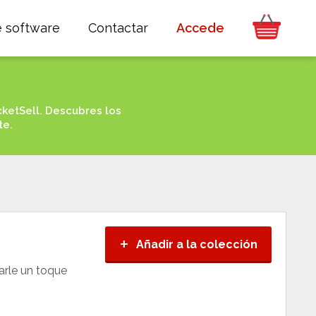
e software
Contactar
Accede
ketSell. Descubres los
te.
+
Añadir a la colección
arle un toque