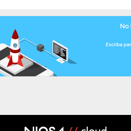
No 
Escriba pa