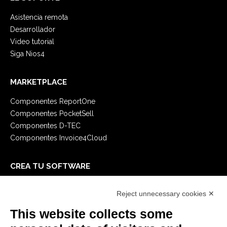
Asistencia remota
Desarrollador
Video tutorial
Siga Nios4
MARKETPLACE
Componentes ReportOne
Componentes PocketSell
Componentes D-TEC
Componentes Invoice4Cloud
CREA TU SOFTWARE
Primeros Pasos
Reject unnecessary cookies ✕
API
E-Book
This website collects some
Blog