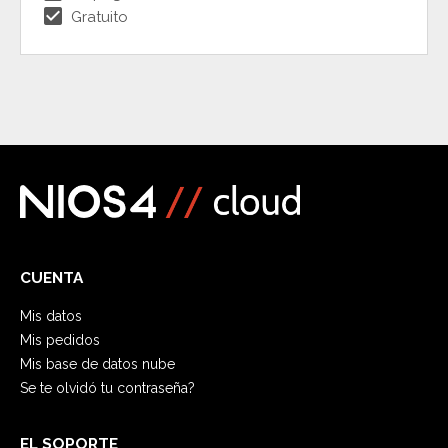
check_box
Gratuito
CUENTA
Mis datos
Mis pedidos
Mis base de datos nube
Se te olvidó tu contraseña?
EL SOPORTE