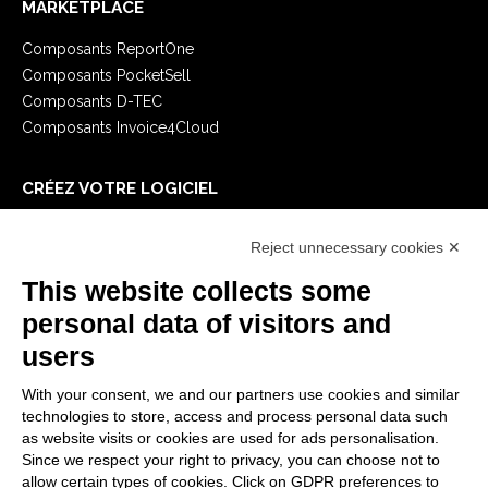
MARKETPLACE
Composants ReportOne
Composants PocketSell
Composants D-TEC
Composants Invoice4Cloud
CRÉEZ VOTRE LOGICIEL
Premiers Pas
Reject unnecessary cookies ✕
API
E-Book
This website collects some
Blog
personal data of visitors and
users
MENTIONS LÉGALES
With your consent, we and our partners use cookies and similar
Politiques de confidentialité
technologies to store, access and process personal data such
Security Policy
as website visits or cookies are used for ads personalisation.
Since we respect your right to privacy, you can choose not to
Documentation contractuelle et RGPD
allow certain types of cookies. Click on GDPR preferences to