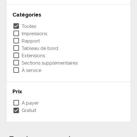
Catégories
check_box
Toutes
check_box_outline_blank
Impressions
check_box_outline_blank
Rapport
check_box_outline_blank
Tableau de bord
check_box_outline_blank
Extensions
check_box_outline_blank
Sections supplémentaires
check_box_outline_blank
À service
Prix
check_box_outline_blank
À payer
check_box
Gratuit