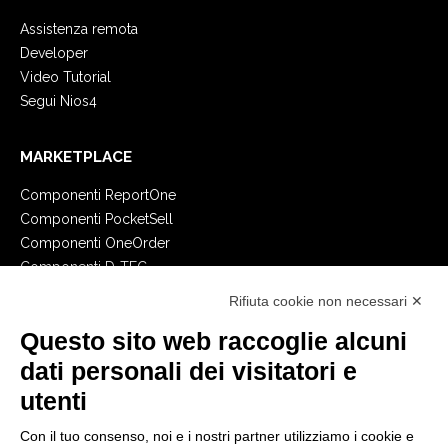
Assistenza remota
Developer
Video Tutorial
Segui Nios4
MARKETPLACE
Componenti ReportOne
Componenti PocketSell
Componenti OneOrder
Componenti D-TEC
Componenti Invoice4Cloud
Rifiuta cookie non necessari ✕
Questo sito web raccoglie alcuni
CREA IL TUO GESTIONALE
dati personali dei visitatori e
Primi passi
utenti
API
E-Book
Con il tuo consenso, noi e i nostri partner utilizziamo i cookie e