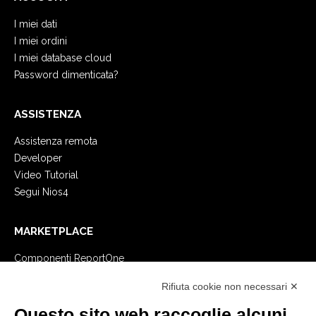
I miei dati
I miei ordini
I miei database cloud
Password dimenticata?
ASSISTENZA
Assistenza remota
Developer
Video Tutorial
Segui Nios4
MARKETPLACE
Componenti ReportOne
Componenti PocketSell
Rifiuta cookie non necessari ✕
Componenti OneOrder
Componenti D-TEC
Questo sito web raccoglie alcuni