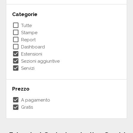
Categorie
check_box_outline_blank
Tutte
check_box_outline_blank
Stampe
check_box_outline_blank
Report
check_box_outline_blank
Dashboard
check_box
Estensioni
check_box
Sezioni aggiuntive
check_box
Servizi
Prezzo
check_box
A pagamento
check_box
Gratis