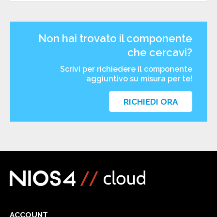
Non hai trovato il componente
che cercavi?
Scrivi per richiedere il componente
aggiuntivo su misura per te!
RICHIEDI ORA
ACCOUNT