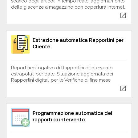
scarico degli articoli in tempo reale, aggiornamento
delle giacenze a magazzino con copertura Internet.
open_in_new
Estrazione automatica Rapportini per
Cliente
Report riepilogativo di Rapportini di intervento
estrapolati per date. Situazione aggiornata dei
Rapportini digitali per le Verifiche di fine mese
open_in_new
Programmazione automatica dei
rapporti di intervento