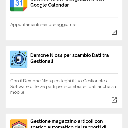
Google Calendar
Appuntamenti sempre aggiornati
open_in_new
Demone Nios4 per scambio Dati tra
Gestionali
Con il Demone Nios4 colleghi il tuo Gestionale a
Software di terze parti per scambiare i dati anche su
mobile
open_in_new
Gestione magazzino articoli con
scarico automatico dai rapporti di