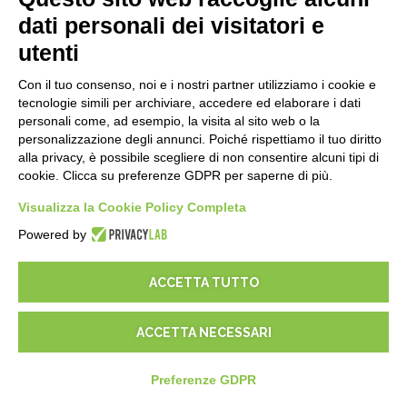
Componenti Invoice4Cloud
dati personali dei visitatori e
utenti
CREA IL TUO GESTIONALE
Con il tuo consenso, noi e i nostri partner utilizziamo i cookie e
Primi passi
tecnologie simili per archiviare, accedere ed elaborare i dati
API
personali come, ad esempio, la visita al sito web o la
personalizzazione degli annunci. Poiché rispettiamo il tuo diritto
E-Book
alla privacy, è possibile scegliere di non consentire alcuni tipi di
Blog
cookie. Clicca su preferenze GDPR per saperne di più.
Visualizza la Cookie Policy Completa
NOTE LEGALI
Powered by
Informative Privacy
Security Policy
ACCETTA TUTTO
Documentazione contrattuale e GDPR
Condizioni generali di fornitura
ACCETTA NECESSARI
Condizioni di vendita
Condizioni del servizio di supporto
Preferenze GDPR
Impostazioni cookie