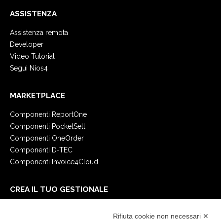
ASSISTENZA
Assistenza remota
Developer
Video Tutorial
Segui Nios4
MARKETPLACE
Componenti ReportOne
Componenti PocketSell
Componenti OneOrder
Componenti D-TEC
Componenti Invoice4Cloud
CREA IL TUO GESTIONALE
Primi passi
Rifiuta cookie non necessari ✕
API