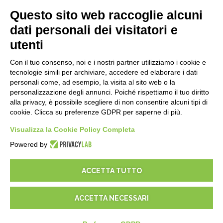
E-Book
Questo sito web raccoglie alcuni
Blog
dati personali dei visitatori e
utenti
NOTE LEGALI
Con il tuo consenso, noi e i nostri partner utilizziamo i cookie e
Informative Privacy
tecnologie simili per archiviare, accedere ed elaborare i dati
Security Policy
personali come, ad esempio, la visita al sito web o la
personalizzazione degli annunci. Poiché rispettiamo il tuo diritto
Documentazione contrattuale e GDPR
alla privacy, è possibile scegliere di non consentire alcuni tipi di
Condizioni generali di fornitura
cookie. Clicca su preferenze GDPR per saperne di più.
Condizioni di vendita
Visualizza la Cookie Policy Completa
Condizioni del servizio di supporto
Impostazioni cookie
Powered by
ACCETTA TUTTO
ACCETTA NECESSARI
© 2026
D-One Software House
-
Tutti i diritti sono riservati -
P.IVA:
02211990367 -
Via Genova, 12, 41012 Carpi (Mo) -
Mappa del sito
-