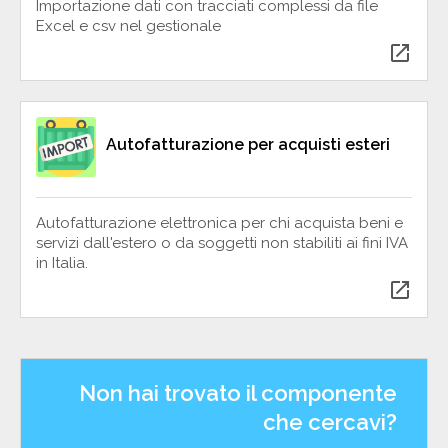
Importazione dati con tracciati complessi da file
Excel e csv nel gestionale
open_in_new
Autofatturazione per acquisti esteri
Autofatturazione elettronica per chi acquista beni e
servizi dall'estero o da soggetti non stabiliti ai fini IVA
in Italia.
open_in_new
Non hai trovato il componente
che cercavi?