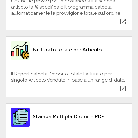
Gestisci le provvigioni impostando sulla scheda
articolo la % specifica e il programma calcola
automaticamente la provvigione totale sull'ordine
open_in_new
Fatturato totale per Articolo
Il Report calcola l'importo totale Fatturato per
singolo Articolo Venduto in base a un range di date.
open_in_new
Stampa Multipla Ordini in PDF