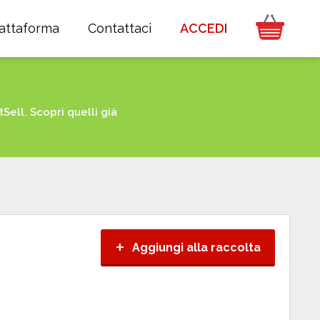
iattaforma
Contattaci
ACCEDI
ell. Scopri quelli già
+
Aggiungi alla raccolta