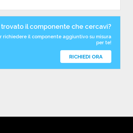
 trovato il componente che cercavi?
er richiedere il componente aggiuntivo su misura
per te!
RICHIEDI ORA