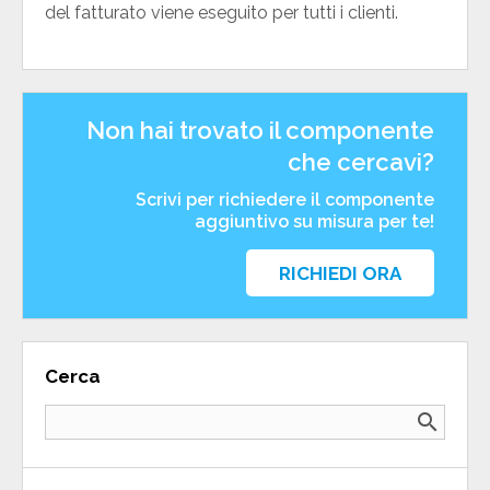
del fatturato viene eseguito per tutti i clienti.
Non hai trovato il componente
che cercavi?
Scrivi per richiedere il componente
aggiuntivo su misura per te!
RICHIEDI ORA
Cerca
search