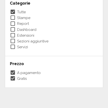
Categorie
check_box
Tutte
check_box_outline_blank
Stampe
check_box_outline_blank
Report
check_box_outline_blank
Dashboard
check_box_outline_blank
Estensioni
check_box_outline_blank
Sezioni aggiuntive
check_box_outline_blank
Servizi
Prezzo
check_box
A pagamento
check_box
Gratis