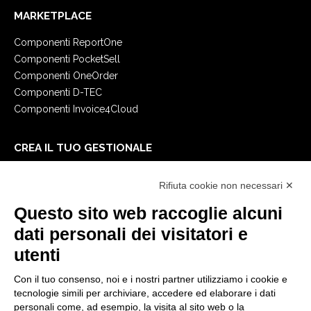
MARKETPLACE
Componenti ReportOne
Componenti PocketSell
Componenti OneOrder
Componenti D-TEC
Componenti Invoice4Cloud
CREA IL TUO GESTIONALE
Primi passi
Rifiuta cookie non necessari ✕
API
E-Book
Questo sito web raccoglie alcuni
Blog
dati personali dei visitatori e
utenti
NOTE LEGALI
Con il tuo consenso, noi e i nostri partner utilizziamo i cookie e
Informative Privacy
tecnologie simili per archiviare, accedere ed elaborare i dati
Security Policy
personali come, ad esempio, la visita al sito web o la