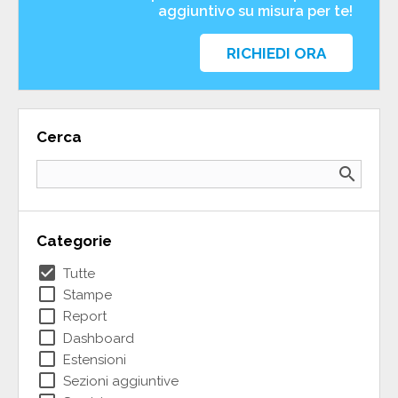
aggiuntivo su misura per te!
RICHIEDI ORA
Cerca
search
Categorie
check_box
Tutte
check_box_outline_blank
Stampe
check_box_outline_blank
Report
check_box_outline_blank
Dashboard
check_box_outline_blank
Estensioni
check_box_outline_blank
Sezioni aggiuntive