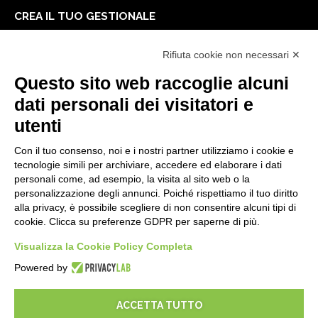
CREA IL TUO GESTIONALE
Primi passi
Rifiuta cookie non necessari ✕
API
E-Book
Questo sito web raccoglie alcuni
Blog
dati personali dei visitatori e
utenti
NOTE LEGALI
Con il tuo consenso, noi e i nostri partner utilizziamo i cookie e
Informative Privacy
tecnologie simili per archiviare, accedere ed elaborare i dati
Security Policy
personali come, ad esempio, la visita al sito web o la
personalizzazione degli annunci. Poiché rispettiamo il tuo diritto
Documentazione contrattuale e GDPR
alla privacy, è possibile scegliere di non consentire alcuni tipi di
Condizioni generali di fornitura
cookie. Clicca su preferenze GDPR per saperne di più.
Condizioni di vendita
Condizioni del servizio di supporto
Visualizza la Cookie Policy Completa
Impostazioni cookie
Powered by
ACCETTA TUTTO