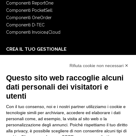
Componenti ReportOne
Componenti PocketSell
Componenti OneOrder
Componenti D-TEC
Componenti Invoice4Cloud
CREA IL TUO GESTIONALE
Primi passi
Rifiuta cookie non necessari ✕
API
E-Book
Questo sito web raccoglie alcuni
Blog
dati personali dei visitatori e
utenti
NOTE LEGALI
Con il tuo consenso, noi e i nostri partner utilizziamo i cookie e
Informative Privacy
tecnologie simili per archiviare, accedere ed elaborare i dati
Security Policy
personali come, ad esempio, la visita al sito web o la
personalizzazione degli annunci. Poiché rispettiamo il tuo diritto
Documentazione contrattuale e GDPR
alla privacy, è possibile scegliere di non consentire alcuni tipi di
Condizioni generali di fornitura