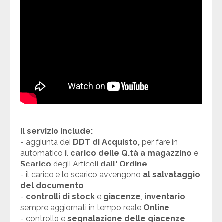
Il servizio include:
- aggiunta dei
DDT di Acquisto,
per fare in
automatico il
carico delle Q.tà a magazzino
e
Scarico
degli Articoli
dall' Ordine
- il carico e lo scarico avvengono
al salvataggio
del documento
-
controlli di stock
e
giacenze
,
inventario
sempre aggiornati in tempo reale
Online
-
controllo e
segnalazione delle giacenze