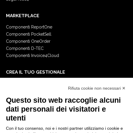
MARKETPLACE
Componenti ReportOne
Componenti PocketSell
Componenti OneOrder
Componenti D-TEC
Componenti Invoice4Cloud
CREA IL TUO GESTIONALE
Primi passi
Rifiuta cookie non necessari ✕
API
E-Book
Questo sito web raccoglie alcuni
Blog
dati personali dei visitatori e
utenti
NOTE LEGALI
Con il tuo consenso, noi e i nostri partner utilizziamo i cookie e
Informative Privacy