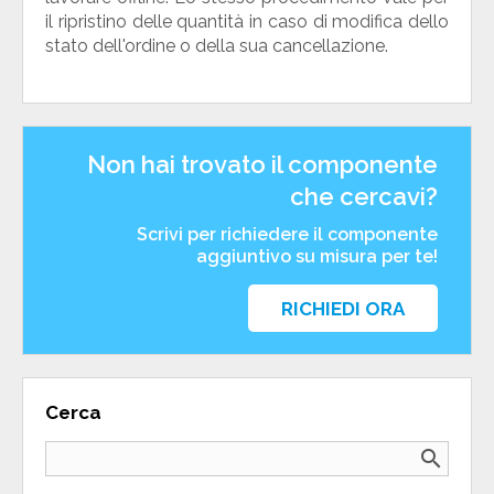
il ripristino delle quantità in caso di modifica dello
stato dell'ordine o della sua cancellazione.
Non hai trovato il componente
che cercavi?
Scrivi per richiedere il componente
aggiuntivo su misura per te!
RICHIEDI ORA
Cerca
search