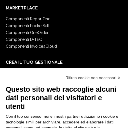
MARKETPLACE
Componenti ReportOne
Componenti PocketSell
Componenti OneOrder
Componenti D-TEC
Componenti Invoice4Cloud
CREA IL TUO GESTIONALE
Primi passi
Rifiuta cookie non necessari ✕
API
E-Book
Questo sito web raccoglie alcuni
Blog
dati personali dei visitatori e
utenti
NOTE LEGALI
Con il tuo consenso, noi e i nostri partner utilizziamo i cookie e
Informative Privacy
tecnologie simili per archiviare, accedere ed elaborare i dati
Security Policy
personali come, ad esempio, la visita al sito web o la