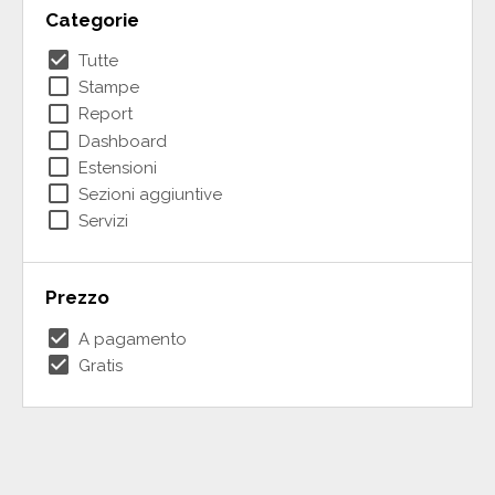
Categorie
check_box
Tutte
check_box_outline_blank
Stampe
check_box_outline_blank
Report
check_box_outline_blank
Dashboard
check_box_outline_blank
Estensioni
check_box_outline_blank
Sezioni aggiuntive
check_box_outline_blank
Servizi
Prezzo
check_box
A pagamento
check_box
Gratis