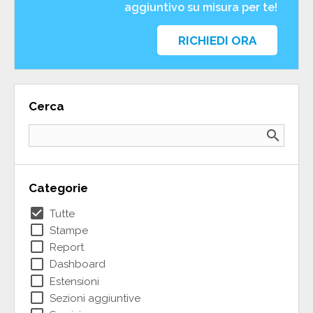
aggiuntivo su misura per te!
RICHIEDI ORA
Cerca
search
Categorie
check_box
Tutte
check_box_outline_blank
Stampe
check_box_outline_blank
Report
check_box_outline_blank
Dashboard
check_box_outline_blank
Estensioni
check_box_outline_blank
Sezioni aggiuntive