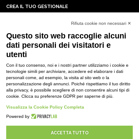
CREA IL TUO GESTIONALE
Primi passi
Rifiuta cookie non necessari ✕
API
E-Book
Questo sito web raccoglie alcuni
Blog
dati personali dei visitatori e
utenti
NOTE LEGALI
Con il tuo consenso, noi e i nostri partner utilizziamo i cookie e
Informative Privacy
tecnologie simili per archiviare, accedere ed elaborare i dati
Security Policy
personali come, ad esempio, la visita al sito web o la
personalizzazione degli annunci. Poiché rispettiamo il tuo diritto
Documentazione contrattuale e GDPR
alla privacy, è possibile scegliere di non consentire alcuni tipi di
Condizioni generali di fornitura
cookie. Clicca su preferenze GDPR per saperne di più.
Condizioni di vendita
Condizioni del servizio di supporto
Visualizza la Cookie Policy Completa
Impostazioni cookie
Powered by
ACCETTA TUTTO