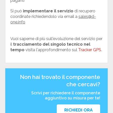
paganti
Si può
implementare il servizio
di recupero
coordinate richiedendolo via email a
sales@d-
one.info
Vuoi saperne di più sull'evoluzione del servizio per
il
tracciamento del singolo tecnico nel
tempo
visita l'approfondimento sul
Tracker GPS
.
Non hai trovato il componente
che cercavi?
Scrivi per richiedere il componente
aggiuntivo su misura per te!
RICHIEDI ORA