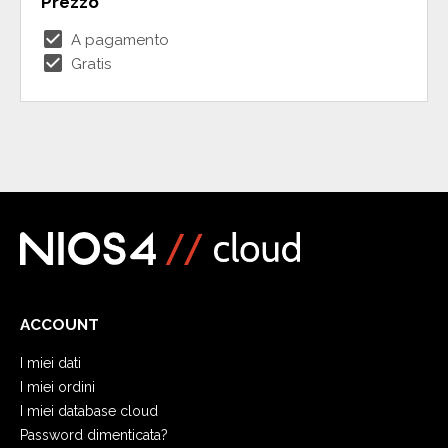
Prezzo
check_box
A pagamento
check_box
Gratis
ACCOUNT
I miei dati
I miei ordini
I miei database cloud
Password dimenticata?