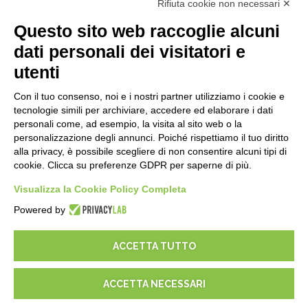
Rifiuta cookie non necessari ✕
API
E-Book
Questo sito web raccoglie alcuni
Blog
dati personali dei visitatori e
utenti
NOTE LEGALI
Con il tuo consenso, noi e i nostri partner utilizziamo i cookie e
Informative Privacy
tecnologie simili per archiviare, accedere ed elaborare i dati
Security Policy
personali come, ad esempio, la visita al sito web o la
personalizzazione degli annunci. Poiché rispettiamo il tuo diritto
Documentazione contrattuale e GDPR
alla privacy, è possibile scegliere di non consentire alcuni tipi di
Condizioni generali di fornitura
cookie. Clicca su preferenze GDPR per saperne di più.
Condizioni di vendita
Condizioni del servizio di supporto
Visualizza la Cookie Policy Completa
Impostazioni cookie
Powered by
ACCETTA TUTTO
ACCETTA NECESSARI
© 2026
D-One Software House
-
Tutti i diritti sono riservati -
P.IVA: