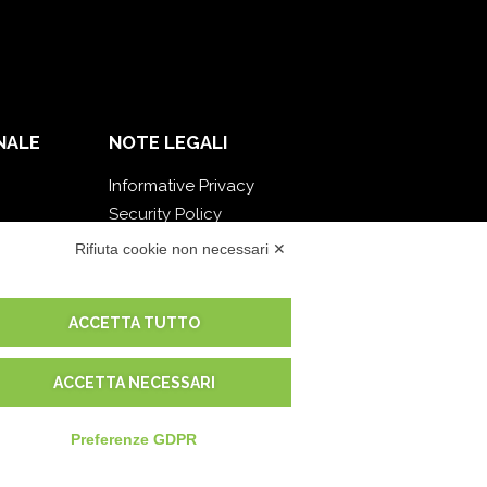
NALE
NOTE LEGALI
Informative Privacy
Security Policy
Documentazione contrattuale e GDPR
Rifiuta cookie non necessari ✕
Condizioni generali di fornitura
Condizioni di vendita
ACCETTA TUTTO
Condizioni del servizio di supporto
Impostazioni cookie
ACCETTA NECESSARI
Preferenze GDPR