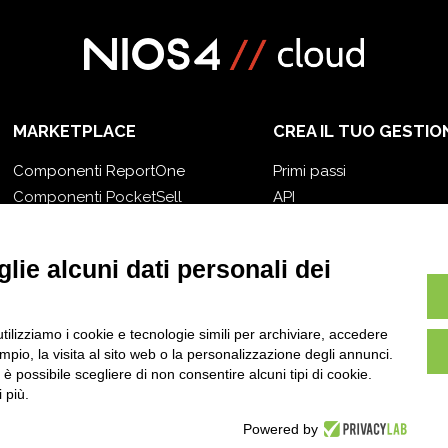
MARKETPLACE
CREA IL TUO GESTIO
Componenti ReportOne
Primi passi
Componenti PocketSell
API
Componenti OneOrder
E-Book
Componenti D-TEC
Blog
lie alcuni dati personali dei
Componenti Invoice4Cloud
utilizziamo i cookie e tecnologie simili per archiviare, accedere
pio, la visita al sito web o la personalizzazione degli annunci.
, è possibile scegliere di non consentire alcuni tipi di cookie.
 più.
Powered by