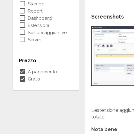
check_box_outline_blank
Stampe
check_box_outline_blank
Report
Screenshots
check_box_outline_blank
Dashboard
check_box_outline_blank
Estensioni
check_box_outline_blank
Sezioni aggiuntive
check_box_outline_blank
Servizi
Prezzo
check_box
A pagamento
check_box
Gratis
L'estensione aggiung
totale.
Nota bene