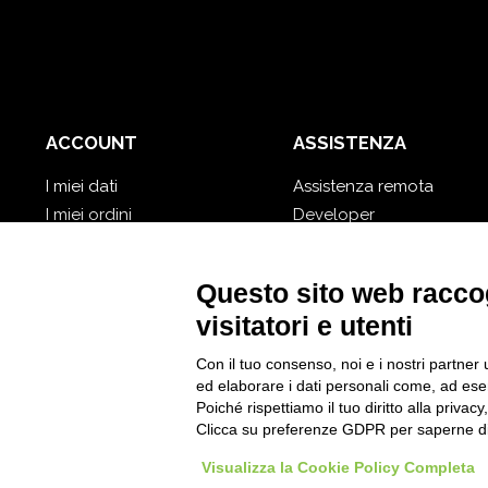
ACCOUNT
ASSISTENZA
I miei dati
Assistenza remota
I miei ordini
Developer
I miei database cloud
Video Tutorial
Password dimenticata?
Segui Nios4
Questo sito web raccog
visitatori e utenti
Con il tuo consenso, noi e i nostri partner 
ed elaborare i dati personali come, ad esem
Poiché rispettiamo il tuo diritto alla privacy
Clicca su preferenze GDPR per saperne di
Visualizza la Cookie Policy Completa