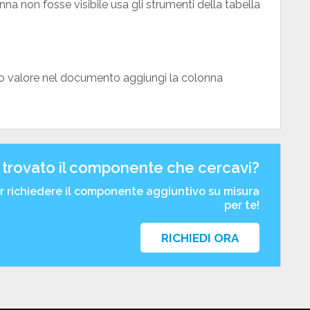
nna non fosse visibile usa gli strumenti della tabella
sto valore nel documento aggiungi la colonna
 trovato il componente che cercavi?
er richiedere il componente aggiuntivo su misura
per te!
RICHIEDI ORA