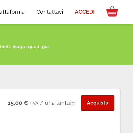
iattaforma
Contattaci
ACCEDI
ell. Scopri quelli già
15,00 €
/ una tantum
Acquista
+IVA