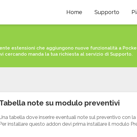
Home
Supporto
P
nte estensioni che aggiungono nuove funzionalità a PocketS
avi cercando manda la tua richiesta al servizio di Supporto.
Tabella note su modulo preventivi
Una tabella dove inserire eventuali note sul preventivo con la 
Per installare questo addon devi prima installare il modulo Pr