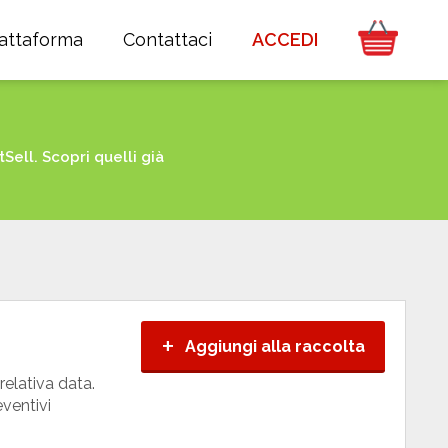
iattaforma
Contattaci
ACCEDI
ell. Scopri quelli già
+
Aggiungi alla raccolta
relativa data.
eventivi