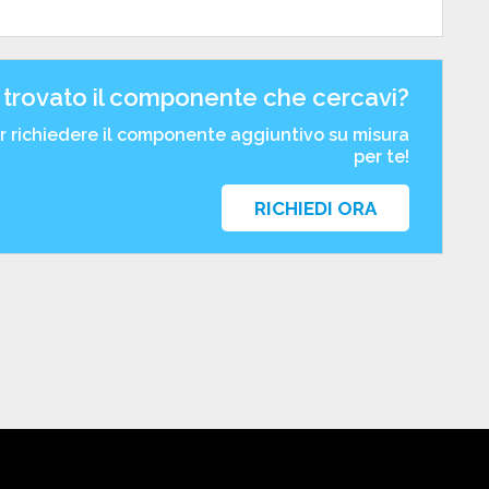
 trovato il componente che cercavi?
er richiedere il componente aggiuntivo su misura
per te!
RICHIEDI ORA