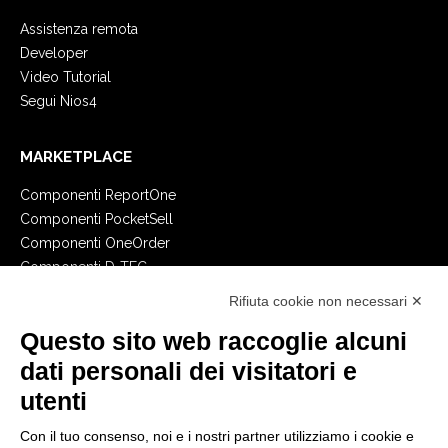
Assistenza remota
Developer
Video Tutorial
Segui Nios4
MARKETPLACE
Componenti ReportOne
Componenti PocketSell
Componenti OneOrder
Componenti D-TEC
Componenti Invoice4Cloud
Rifiuta cookie non necessari ✕
Questo sito web raccoglie alcuni
CREA IL TUO GESTIONALE
dati personali dei visitatori e
Primi passi
utenti
API
E-Book
Con il tuo consenso, noi e i nostri partner utilizziamo i cookie e